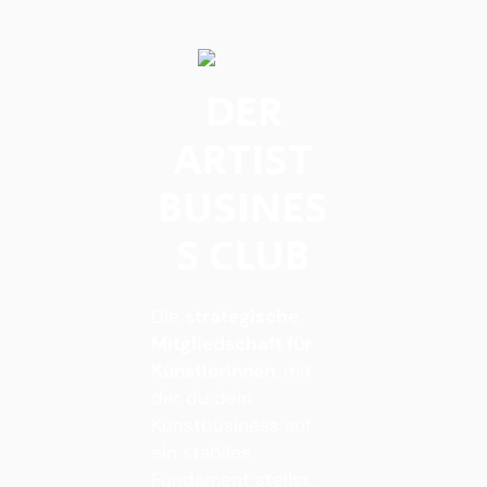
DER
ARTIST
BUSINES
S CLUB
Die
strategische
Mitgliedschaft für
Künstlerinnen
, mit
der du dein
Kunstbusiness auf
ein stabiles
Fundament stellst,