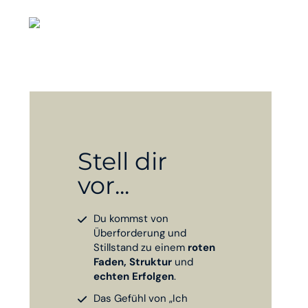
Stell dir
vor...
Du kommst von
Überforderung und
Stillstand zu einem
roten
Faden, Struktur
und
echten Erfolgen
.
Das Gefühl von „Ich