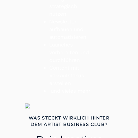
strategisch
nutzen
Newsletter
aufbauen und
automatisieren
Launches
vorbereiten und
durchführen
Content mit
Verkaufsfokus
erstellen
und vieles mehr
WAS STECKT WIRKLICH HINTER
DEM ARTIST BUSINESS CLUB?